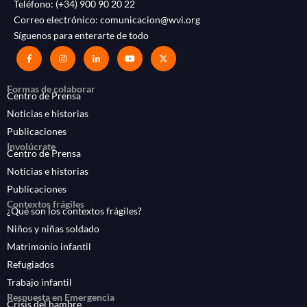
Teléfono:
(+34) 900 90 20 22
Correo electrónico:
comunicacion@wvi.org
Síguenos para enterarte de todo
Formas de colaborar
Centro de Prensa
Noticias e historias
Publicaciones
Involúcrate
Centro de Prensa
Noticias e historias
Publicaciones
Contextos frágiles
¿Qué son los contextos frágiles?
Niños y niñas soldado
Matrimonio infantil
Refugiados
Trabajo infantil
Respuesta en Emergencia
Crisis del hambre