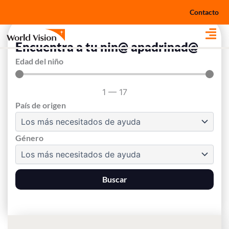
Ir
Contacto
al
contenido
Encuentra a tu nin@ apadrinad@
Edad del niño
1
—
17
País de origen
Género
Buscar