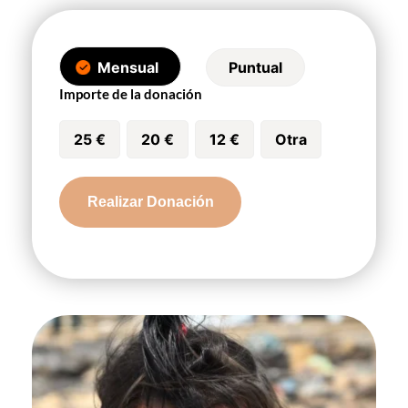
Mensual
Puntual
Importe de la donación
25 €
20 €
12 €
Otra
Rescata
Realizar Donación
la
Infancia
cantidad