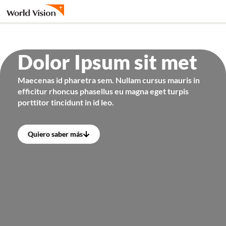
Ir
al
contenido
Dolor Ipsum sit met​​
Maecenas id pharetra sem. Nullam cursus mauris in
efficitur rhoncus phasellus eu magna eget turpis
porttitor tincidunt in id leo.
Quiero saber más