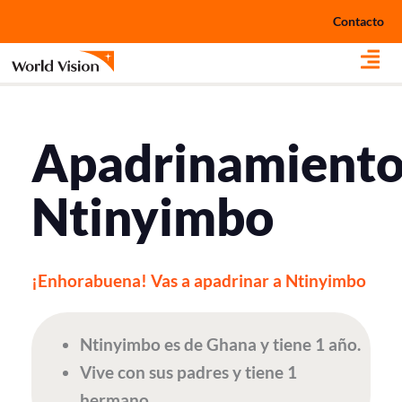
Ir
Contacto
al
contenido
Apadrinamient
Ntinyimbo
¡Enhorabuena! Vas a apadrinar a Ntinyimbo
Ntinyimbo es de Ghana y tiene 1 año.
Vive con sus padres y tiene 1
hermano.