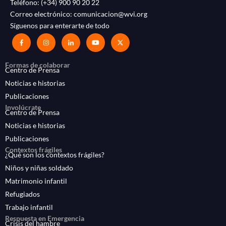
Teléfono:
(+34) 900 90 20 22
Correo electrónico:
comunicacion@wvi.org
Síguenos para enterarte de todo
Formas de colaborar
Centro de Prensa
Noticias e historias
Publicaciones
Involúcrate
Centro de Prensa
Noticias e historias
Publicaciones
Contextos frágiles
¿Qué son los contextos frágiles?
Niños y niñas soldado
Matrimonio infantil
Refugiados
Trabajo infantil
Respuesta en Emergencia
Crisis del hambre