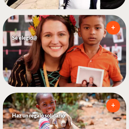
+
Sé elegid@
+
Haz un regalo solidario