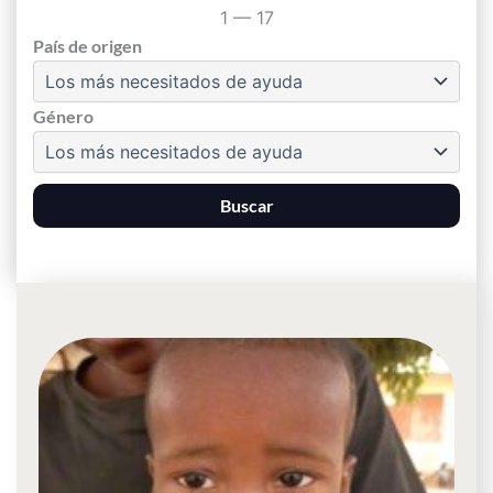
1
—
17
País de origen
Género
Buscar