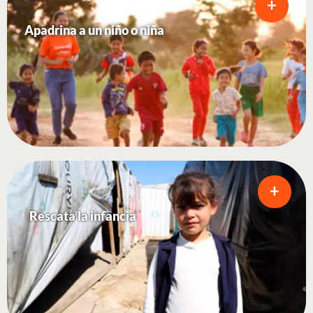
+
Apadrina a un niño o niña
+
Rescata la infancia