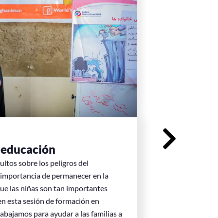
a educación
A tr
ltos sobre los peligros del
En los 
a importancia de permanecer en la
de Worl
que las niñas son tan importantes
pensar 
en esta sesión de formación en
tomar s
abajamos para ayudar a las familias a
de las 