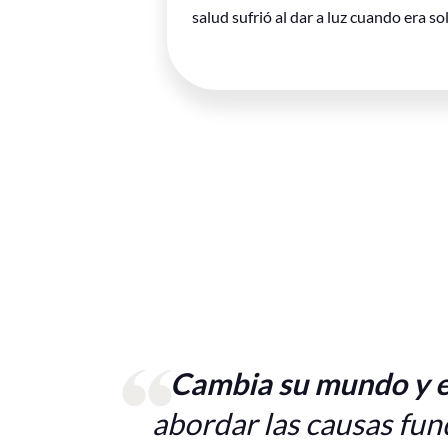
reía que
salud sufrió al dar a luz cuando era so
onces se
bre lo
Cambia su mundo y e
abordar las causas fun