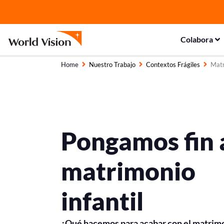
Ir
al
contenido
Colabora
Home
Nuestro Trabajo
Contextos Frágiles
Matr
Pongamos fin 
matrimonio
infantil
¿Qué hacemos para acabar con el matrim