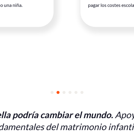
lo una niña.
pagar los costes escola
1
2
3
4
5
6
lla podría cambiar el mundo.
Apoy
damentales del matrimonio infantil