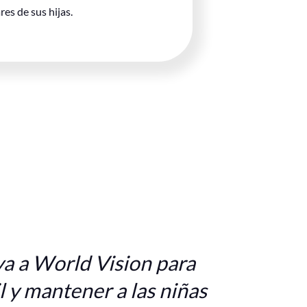
res de sus hijas.
levanta
de prot
interve
formaci
a a World Vision para
 y mantener a las niñas