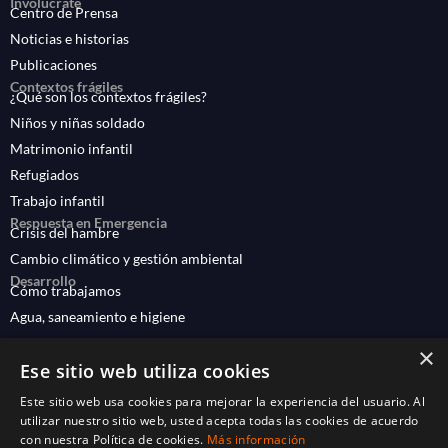
Involúcrate
Centro de Prensa
Noticias e historias
Publicaciones
Contextos frágiles
¿Qué son los contextos frágiles?
Niños y niñas soldado
Matrimonio infantil
Refugiados
Trabajo infantil
Respuesta en Emergencia
Crisis del hambre
Cambio climático y gestión ambiental
Desarrollo
Cómo trabajamos
Agua, saneamiento e higiene
Educación
×
Ese sitio web utiliza cookies
Salud y nutrición
Medios de vida
Este sitio web usa cookies para mejorar la experiencia del usuario. Al
utilizar nuestro sitio web, usted acepta todas las cookies de acuerdo
Protección infantil
con nuestra Política de cookies.
Más información
World Vision