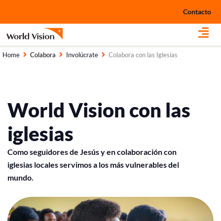
Ir
Contacto
al
contenido
Home
Colabora
Involúcrate
Colabora con las Iglesias
World Vision con las
iglesias
Co
mo seguidores de Jesús
y en colaboración
con
iglesias locales
servimos a los
más vulnerables del
mundo
.