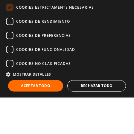
Acerca de World Vision
COOKIES ESTRICTAMENTE NECESARIAS
Nuestra visión
Historia
COOKIES DE RENDIMIENTO
Transparencia
¿Dónde va tu dinero?
Memoria anual
COOKIES DE PREFERENCIAS
Códigos de conducta
Actualidad
COOKIES DE FUNCIONALIDAD
Centro de Prensa
Noticias e historias
COOKIES NO CLASIFICADAS
Publicaciones
FAQs
MOSTRAR DETALLES
ACEPTAR TODO
RECHAZAR TODO