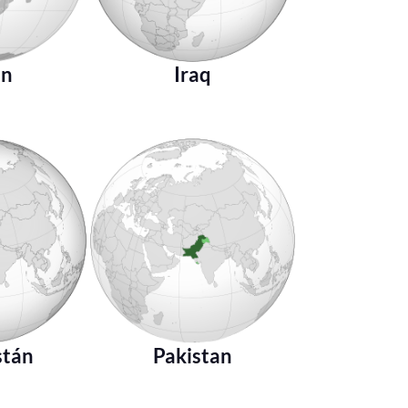
án
Iraq
stán
Pakistan