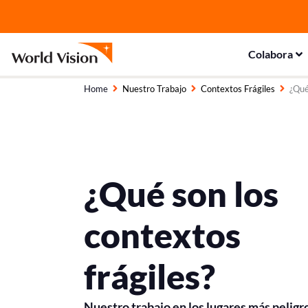
Ir
al
contenido
Colabora
Home
Nuestro Trabajo
Contextos Frágiles
¿Qué
¿Qué son los
contextos
frágiles?
Nuestro trabajo en los lugares más peligr