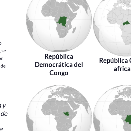
o
, se
República
en
República 
Democrática del
 de
afric
Congo
 y
 de
2%