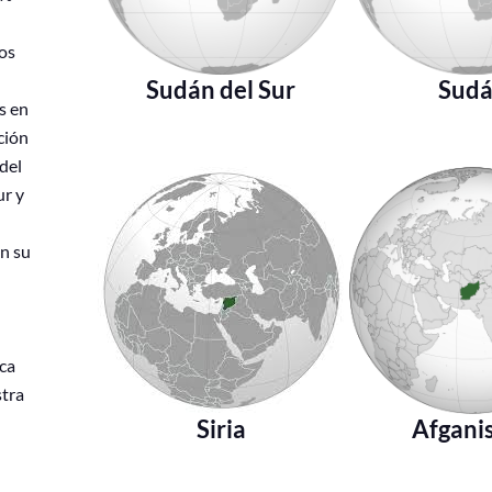
tos
Sudán del Sur
Sud
s en
ción
del
ur y
en su
ca
stra
Siria
Afgani