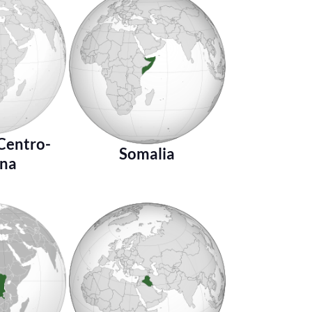
Centro-
Somalia
ana