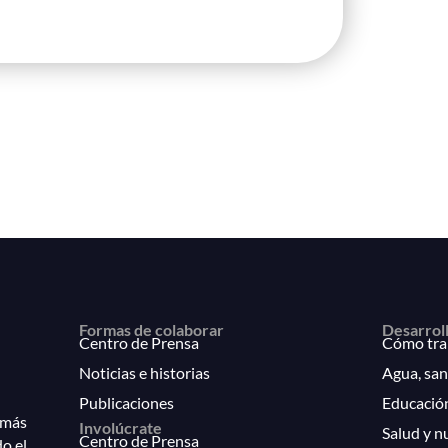
Formas de colaborar
Desarrol
Centro de Prensa
Cómo tra
Noticias e historias
Agua, san
Publicaciones
Educació
 más
Involúcrate
Salud y n
Centro de Prensa
do el