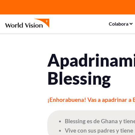
Ir
al
contenido
Colabora
Apadrinam
Blessing
¡Enhorabuena! Vas a apadrinar a B
Blessing es de Ghana y tien
Vive con sus padres y tiene