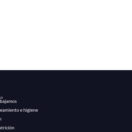
lo
bajamos
eamiento e higiene
n
utrición