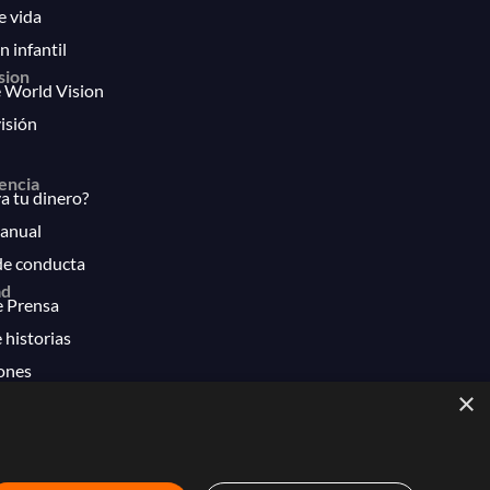
e vida
n infantil
sion
 World Vision
isión
encia
 tu dinero?
anual
de conducta
ad
e Prensa
 historias
ones
×