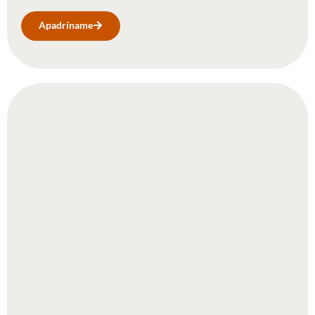
Apadríname