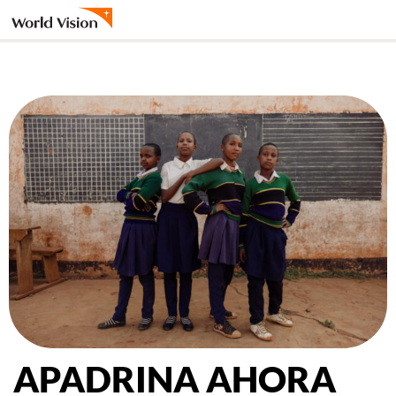
Ir
al
contenido
APADRINA AHORA