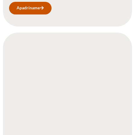
Apadríname