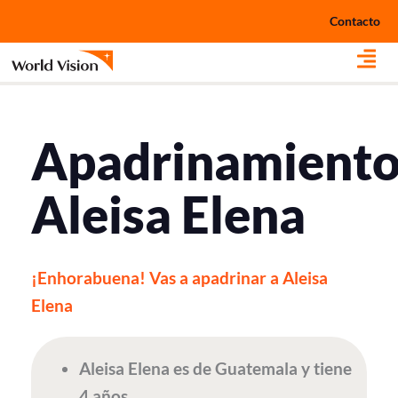
Ir
Contacto
al
contenido
Apadrinamient
Aleisa Elena
¡Enhorabuena! Vas a apadrinar a Aleisa
Elena
Aleisa Elena es de Guatemala y tiene
4 años.