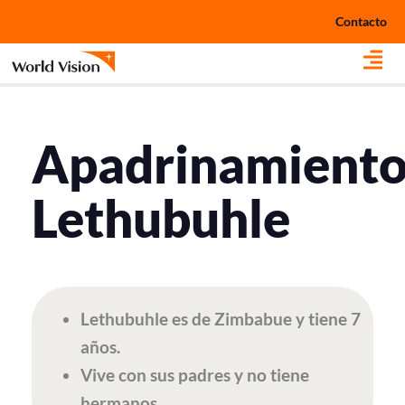
Ir
Contacto
al
contenido
Apadrinamient
Lethubuhle
Lethubuhle es de Zimbabue y tiene 7
años.
Vive con sus padres y no tiene
hermanos.