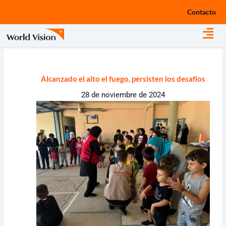
Ir
Contacto
al
contenido
Alcanzado el alto el fuego, persisten los desafíos
28 de noviembre de 2024