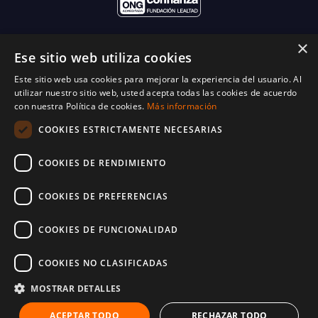
×
Ese sitio web utiliza cookies
Este sitio web usa cookies para mejorar la experiencia del usuario. Al
utilizar nuestro sitio web, usted acepta todas las cookies de acuerdo
con nuestra Política de cookies.
Más información
COOKIES ESTRICTAMENTE NECESARIAS
COOKIES DE RENDIMIENTO
COOKIES DE PREFERENCIAS
COOKIES DE FUNCIONALIDAD
COOKIES NO CLASIFICADAS
© 2025 World Vision España. Reservados todos los derechos. Inscritos en el
protectorado de fundaciones con número 28-1214
MOSTRAR DETALLES
Términos y condiciones
Política de cookies
Política de privacidad
ACEPTAR TODO
RECHAZAR TODO