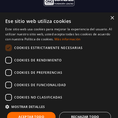
×
Ese sitio web utiliza cookies
Este sitio web usa cookies para mejorar la experiencia del usuario. Al
utilizar nuestro sitio web, usted acepta todas las cookies de acuerdo
con nuestra Política de cookies.
Más información
COOKIES ESTRICTAMENTE NECESARIAS
COOKIES DE RENDIMIENTO
COOKIES DE PREFERENCIAS
COOKIES DE FUNCIONALIDAD
COOKIES NO CLASIFICADAS
© 2025 World Vision España. Reservados todos los derechos. Inscritos en el
protectorado de fundaciones con número 28-1214
MOSTRAR DETALLES
Términos y condiciones
Política de cookies
Política de privacidad
ACEPTAR TODO
RECHAZAR TODO