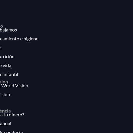
lo
bajamos
eamiento e higiene
n
utrición
e vida
n infantil
sion
 World Vision
isión
encia
 tu dinero?
anual
de conducta