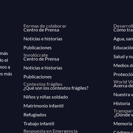
Formas de colaborar
Desarrol
Centro de Prensa
Cómo tra
Noticias e historias
Agua, san
Publicaciones
Educació
 más
Involúcrate
Salud y n
Centro de Prensa
do el
Medios d
mos a
Noticias e historias
es más
Protecció
Publicaciones
World Vi
Contextos frágiles
Acerca de
¿Qué son los contextos frágiles?
Nuestra v
Niños y niñas soldado
Historia
Matrimonio infantil
Transpar
Refugiados
¿Dónde va
Trabajo infantil
Memoria 
Respuesta en Emergencia
Códigos 