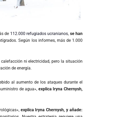
ás de
112.000 refugiados ucranianos
,
se han
ntígrados. Según los informes, más de 1.000
lefacción ni electricidad, pero la situación
ración de energía.
bido al aumento de los ataques durante el
 suministro de agua»,
explica Iryna Chernysh,
rológicas»,
explica Iryna Chernysh, y añade:
anitarios. Nuestra estrategia requiere una