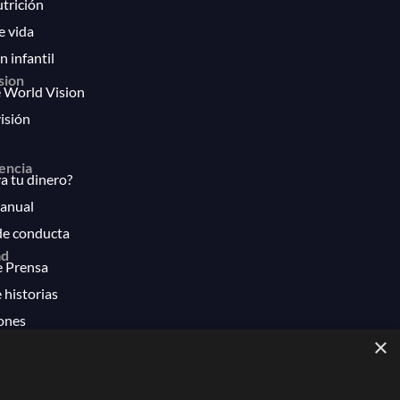
utrición
e vida
n infantil
sion
 World Vision
isión
encia
 tu dinero?
anual
de conducta
ad
e Prensa
 historias
ones
×