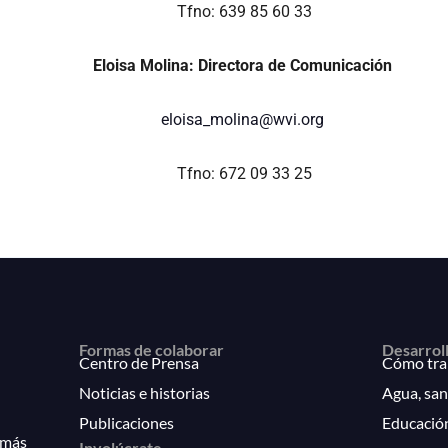
Tfno: 639 85 60 33
Eloisa Molina: Directora de Comunicación
eloisa_molina@wvi.org
Tfno: 672 09 33 25
Formas de colaborar
Desarrol
Centro de Prensa
Cómo tra
Noticias e historias
Agua, san
Publicaciones
Educació
 más
Involúcrate