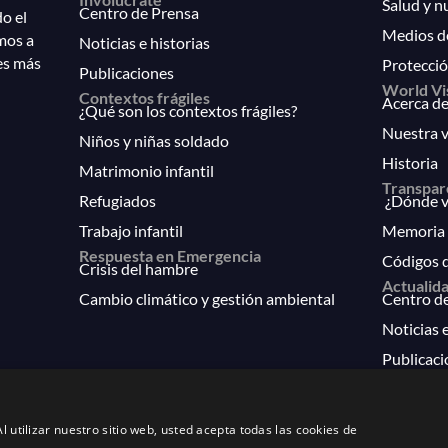
Salud y n
Centro de Prensa
do el
Medios d
mos a
Noticias e historias
es más
Protecció
Publicaciones
World Vi
Contextos frágiles
Acerca de
¿Qué son los contextos frágiles?
Nuestra v
Niños y niñas soldado
Historia
Matrimonio infantil
Transpar
Refugiados
¿Dónde va
Trabajo infantil
Memoria 
Respuesta en Emergencia
Códigos 
Crisis del hambre
Actualid
Cambio climático y gestión ambiental
Centro d
Noticias e
Publicaci
FAQs
l utilizar nuestro sitio web, usted acepta todas las cookies de