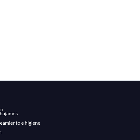
lo
bajamos
eamiento e higiene
n