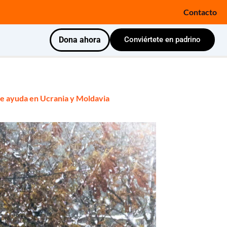
Contacto
Dona ahora
Conviértete en padrino
 de ayuda en Ucrania y Moldavia