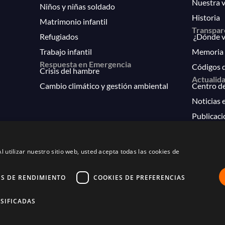
Nuestra v
Niños y niñas soldado
Historia
Matrimonio infantil
Transpar
Refugiados
¿Dónde va
Trabajo infantil
Memoria 
Respuesta en Emergencia
Códigos 
Crisis del hambre
Actualid
Cambio climático y gestión ambiental
Centro d
Noticias e
Publicaci
FAQs
l utilizar nuestro sitio web, usted acepta todas las cookies de
ES DE RENDIMIENTO
COOKIES DE PREFERENCIAS
os derechos. Inscritos en el protectorado de fundaciones con nú
Política de privacidad
SIFICADAS