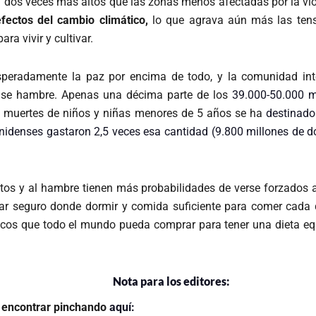
ta dos veces más altos que las zonas menos afectadas por la v
efectos del cambio climático,
lo que agrava aún más las tensi
ra vivir y cultivar.
esperadamente la paz por encima de todo, y la comunidad in
pase hambre. Apenas una décima parte de los
39.000-50.000 m
e muertes de niños y niñas menores de 5 años se ha
destinado
nidenses gastaron 2,5 veces esa cantidad (9.800 millones de d
tos y al hambre tienen más probabilidades de verse forzados al 
 seguro donde dormir y comida suficiente para comer cada día
icos que todo el mundo pueda comprar para tener una dieta equi
Nota para los editores:
 encontrar pinchando
aquí: