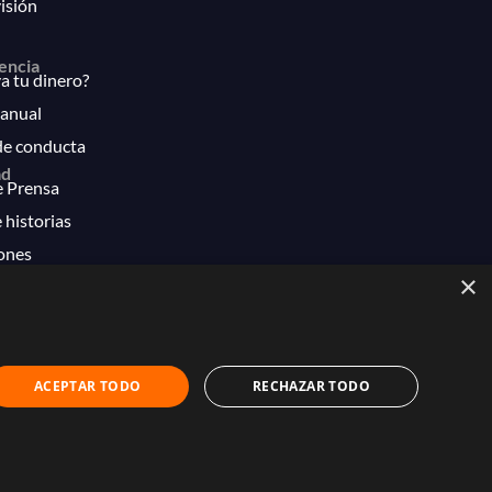
isión
encia
 tu dinero?
anual
de conducta
ad
e Prensa
 historias
ones
×
ACEPTAR TODO
RECHAZAR TODO
mero 28-1214