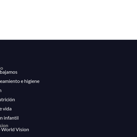
lo
bajamos
eamiento e higiene
n
utrición
e vida
n infantil
sion
 World Vision