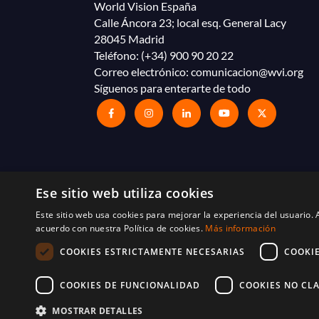
World Vision España
Calle Áncora 23; local esq. General Lacy
28045 Madrid
Teléfono:
(+34) 900 90 20 22
Correo electrónico:
comunicacion@wvi.org
Síguenos para enterarte de todo
Ese sitio web utiliza cookies
Este sitio web usa cookies para mejorar la experiencia del usuario. A
acuerdo con nuestra Política de cookies.
Más información
COOKIES ESTRICTAMENTE NECESARIAS
COOKI
© 2025 World Vision España. Reservados todos l
Términos y condiciones
Política de cookies
COOKIES DE FUNCIONALIDAD
COOKIES NO CLA
MOSTRAR DETALLES