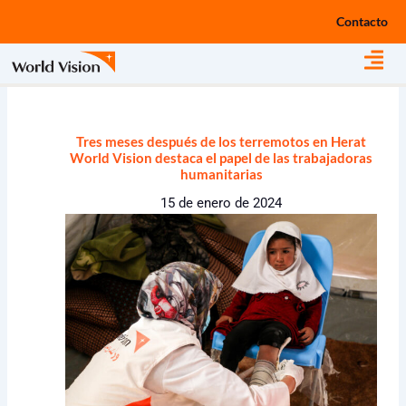
Ir
Contacto
al
contenido
Tres meses después de los terremotos en Herat
World Vision destaca el papel de las trabajadoras
humanitarias
15 de enero de 2024