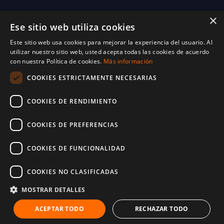
×
Ese sitio web utiliza cookies
Este sitio web usa cookies para mejorar la experiencia del usuario. Al
utilizar nuestro sitio web, usted acepta todas las cookies de acuerdo
con nuestra Política de cookies.
Más información
COOKIES ESTRICTAMENTE NECESARIAS
COOKIES DE RENDIMIENTO
COOKIES DE PREFERENCIAS
COOKIES DE FUNCIONALIDAD
COOKIES NO CLASIFICADAS
© 2025 World Vision España. Reservados todos los derechos. Inscritos en el
protectorado de fundaciones con número 28-1214
MOSTRAR DETALLES
Términos y condiciones
Política de cookies
Política de privacidad
ACEPTAR TODO
RECHAZAR TODO