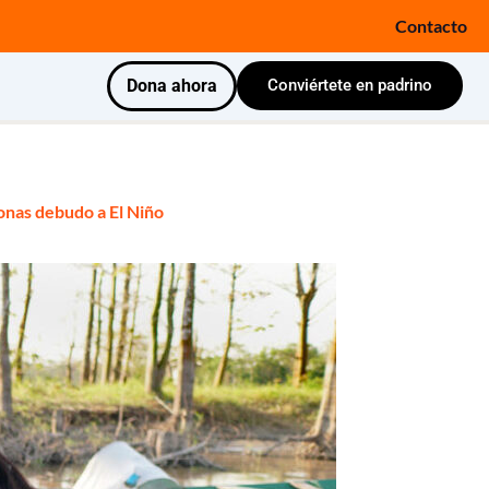
Contacto
Dona ahora
Conviértete en padrino
zonas debudo a El Niño