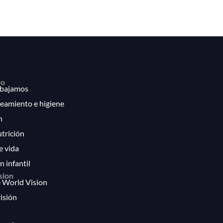
lo
bajamos
eamiento e higiene
n
utrición
e vida
n infantil
sion
 World Vision
isión