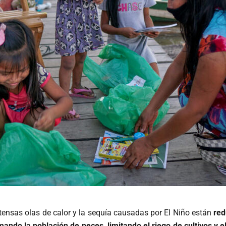
tensas olas de calor y la sequía causadas por El Niño están
red
ando la población de peces, limitando el riego de cultivos y e