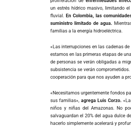
proliferación de
enfermedades infecc
un
estrés hídrico masivo, limitando e
fluvial.
En Colombia, las comunidad
suministro limitado de agua.
Mientras
familias a la energía hidroeléctrica.
«Las interrupciones en las cadenas de 
estamos en las primeras etapas de una 
de personas se verán obligadas a migra
subsistencia se verán comprometidos. 
cooperación para que nos ayuden a prot
«Necesitamos urgentemente fondos para 
sus familias»,
agrega Luis Corzo.
«La
niños y niñas del Amazonas. No pod
salvaguardan el 20% del agua dulce d
hacerlo simplemente acelerará y profund