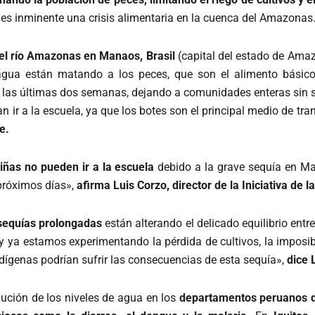
 es inminente una
crisis alimentaria
en la cuenca del Amazonas
del río Amazonas en Manaos, Brasil
(capital del estado de Ama
agua están matando a los peces, que son el alimento básic
e las últimas dos semanas, dejando a comunidades enteras sin s
 ir a la escuela, ya que los botes son el principal medio de tra
e.
iñas no pueden ir a la escuela
debido a la grave sequía en Ma
próximos días»,
afirma Luis Corzo, director de la Iniciativa de
 sequías prolongadas
están alterando el delicado equilibrio entr
 y ya estamos experimentando la pérdida de cultivos, la imposib
genas podrían sufrir las consecuencias de esta sequía»,
dice 
ución de los niveles de agua en los
departamentos peruanos d