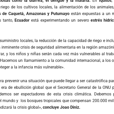
iosas como la diarrea, el dengue y la malaria.
En
Iquitos
,
l riego de los cultivos locales, la alimentación de los animale
es de Caquetá, Amazonas y Putumayo
están expuestas a un 
 tanto,
Ecuador
está experimentando un severo
estrés hídri
suministro locales, la reducción de la capacidad de riego e inc
inminente crisis de seguridad alimentaria en la región amazón
r, y los niños y niñas serán cada vez más vulnerables al traba
Hacemos un llamamiento a la comunidad internacional, a los or
eger a la infancia más vulnerable».
prevenir una situación que puede llegar a ser catastrófica par
 era de ebullición global que el Secretario General de la ONU
emos ser espectadores de esta crisis climática. Debemos 
el mundo y los bosques tropicales que compensan 200.000 mil
izará la crisis global»,
concluye Joao Diniz.