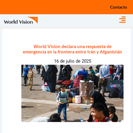
Ir
Contacto
al
contenido
World Vision declara una respuesta de
emergencia en la frontera entre Irán y Afganistán
16 de julio de 2025