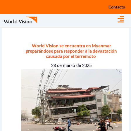
Ir
Contacto
al
contenido
World Vision se encuentra en Myanmar
preparándose para responder a la devastación
causada por el terremoto
28 de marzo de 2025