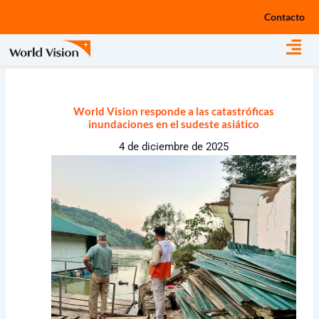
Ir
Contacto
al
contenido
World Vision responde a las catastróficas
inundaciones en el sudeste asiático
4 de diciembre de 2025