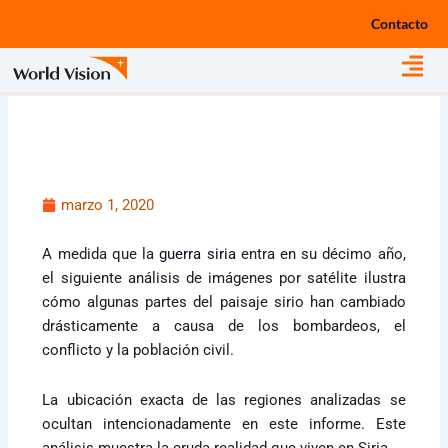
Ir
Contacto
al
contenido
marzo 1, 2020
A medida que la
guerra siria
entra en su décimo año,
el siguiente análisis de imágenes por satélite ilustra
cómo algunas partes del paisaje sirio han cambiado
drásticamente a causa de los bombardeos, el
conflicto y la población civil.
La ubicación exacta de las regiones analizadas se
ocultan intencionadamente en este informe. Este
análisis muestra la cruda realidad que viven en Siria.