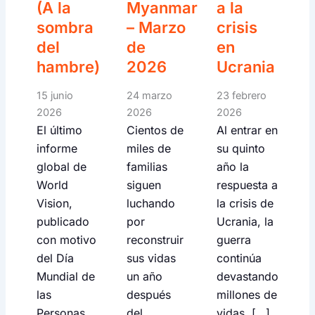
(A la
Myanmar
a la
sombra
– Marzo
crisis
del
de
en
hambre)
2026
Ucrania
15 junio
24 marzo
23 febrero
2026
2026
2026
El último
Cientos de
Al entrar en
informe
miles de
su quinto
global de
familias
año la
World
siguen
respuesta a
Vision,
luchando
la crisis de
publicado
por
Ucrania, la
con motivo
reconstruir
guerra
del Día
sus vidas
continúa
Mundial de
un año
devastando
las
después
millones de
Personas
del
vidas, […]