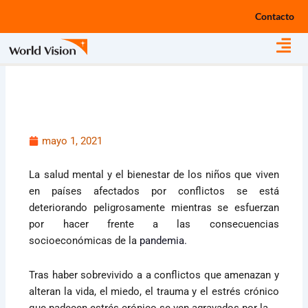
Ir
Contacto
al
contenido
mayo 1, 2021
La salud mental y el bienestar de los niños que viven
en países afectados por conflictos se está
deteriorando peligrosamente mientras se esfuerzan
por hacer frente a las consecuencias
socioeconómicas de la
pandemia.
Tras haber sobrevivido a a conflictos que amenazan y
alteran la vida, el miedo, el trauma y el estrés crónico
que padecen estrés crónico se ven agravados por la