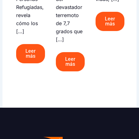
Refugiadas,
devastador
revela
terremoto
Leer
cómo los
de 7,7
más
[…]
grados que
[…]
Leer
más
Leer
más