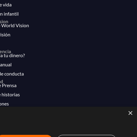
e vida
n infantil
sion
 World Vision
isión
encia
 tu dinero?
anual
de conducta
ad
e Prensa
 historias
ones
×