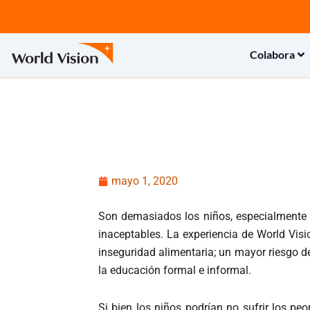
Ir
al
contenido
Colabora
mayo 1, 2020
Son demasiados los niños, especialmente l
inaceptables. La experiencia de World Vis
inseguridad alimentaria; un mayor riesgo 
la educación formal e informal.
Si bien los niños podrían no sufrir los p