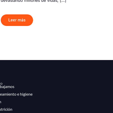
devastando millones de vidas, […]
Leer más
lo
bajamos
eamiento e higiene
n
utrición