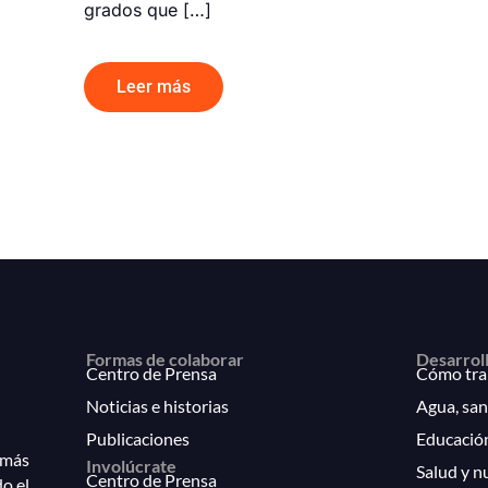
grados que […]
Leer más
Formas de colaborar
Desarrol
Centro de Prensa
Cómo tra
Noticias e historias
Agua, san
Publicaciones
Educació
 más
Involúcrate
Salud y n
Centro de Prensa
do el