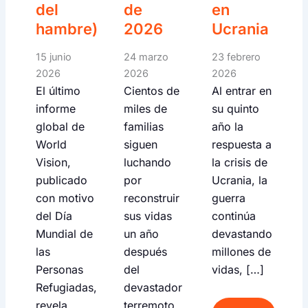
del
de
en
hambre)
2026
Ucrania
15 junio
24 marzo
23 febrero
2026
2026
2026
El último
Cientos de
Al entrar en
informe
miles de
su quinto
global de
familias
año la
World
siguen
respuesta a
Vision,
luchando
la crisis de
publicado
por
Ucrania, la
con motivo
reconstruir
guerra
del Día
sus vidas
continúa
Mundial de
un año
devastando
las
después
millones de
Personas
del
vidas, […]
Refugiadas,
devastador
revela
terremoto