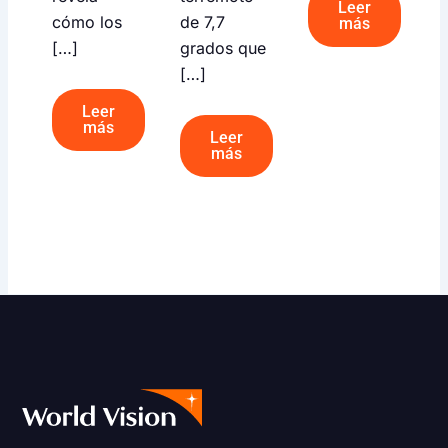
Leer
cómo los
de 7,7
más
[…]
grados que
[…]
Leer
más
Leer
más