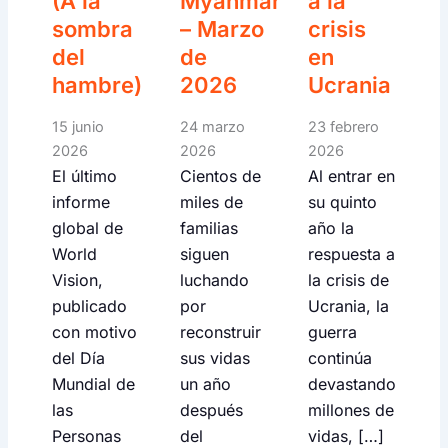
(A la
Myanmar
a la
sombra
– Marzo
crisis
del
de
en
hambre)
2026
Ucrania
15 junio
24 marzo
23 febrero
2026
2026
2026
El último
Cientos de
Al entrar en
informe
miles de
su quinto
global de
familias
año la
World
siguen
respuesta a
Vision,
luchando
la crisis de
publicado
por
Ucrania, la
con motivo
reconstruir
guerra
del Día
sus vidas
continúa
Mundial de
un año
devastando
las
después
millones de
Personas
del
vidas, […]