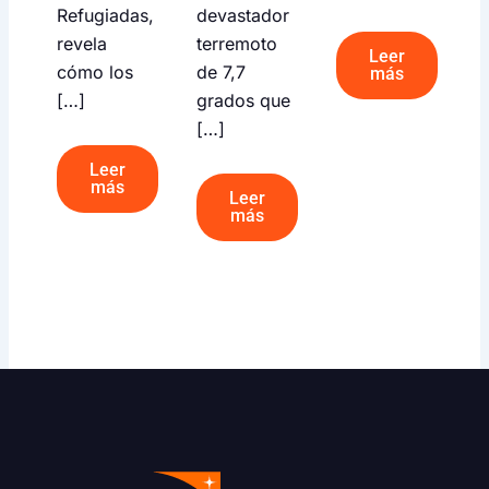
Refugiadas,
devastador
revela
terremoto
Leer
cómo los
de 7,7
más
[…]
grados que
[…]
Leer
más
Leer
más