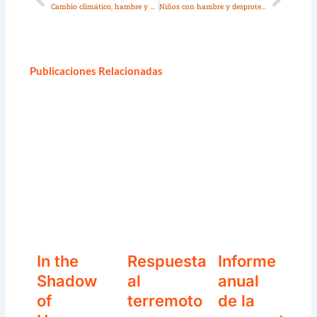
Ant
Sigui
Cambio climático, hambre y el futuro de los niños
Niños con hambre y desprotegidos
Publicaciones Relacionadas
In the
Respuesta
Informe
Shadow
al
anual
of
terremoto
de la