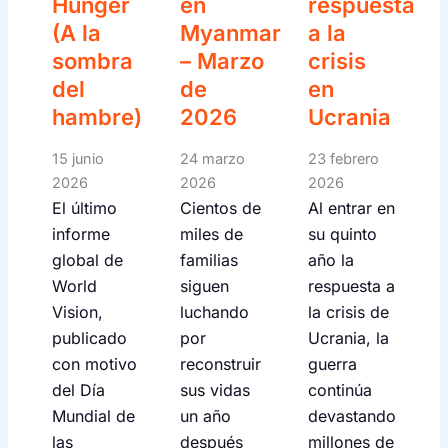
Hunger
en
respuesta
(A la
Myanmar
a la
sombra
– Marzo
crisis
del
de
en
hambre)
2026
Ucrania
15 junio
24 marzo
23 febrero
2026
2026
2026
El último
Cientos de
Al entrar en
informe
miles de
su quinto
global de
familias
año la
World
siguen
respuesta a
Vision,
luchando
la crisis de
publicado
por
Ucrania, la
con motivo
reconstruir
guerra
del Día
sus vidas
continúa
Mundial de
un año
devastando
las
después
millones de