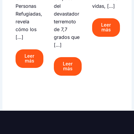
Personas
del
vidas, […]
Refugiadas,
devastador
revela
terremoto
Leer
cómo los
de 7,7
más
[…]
grados que
[…]
Leer
más
Leer
más