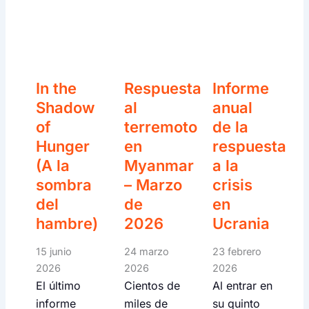
In the
Respuesta
Informe
Shadow
al
anual
of
terremoto
de la
Hunger
en
respuesta
(A la
Myanmar
a la
sombra
– Marzo
crisis
del
de
en
hambre)
2026
Ucrania
15 junio
24 marzo
23 febrero
2026
2026
2026
El último
Cientos de
Al entrar en
informe
miles de
su quinto