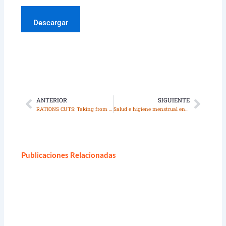
Descargar
ANTERIOR
SIGUIENTE
Ant
Sigui
RATIONS CUTS: Taking from de hungry
Salud e higiene menstrual en Nepal
Publicaciones Relacionadas