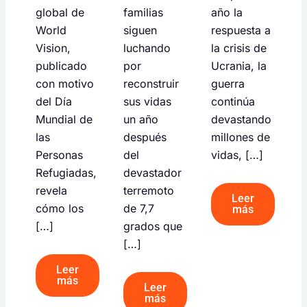
global de
familias
año la
World
siguen
respuesta a
Vision,
luchando
la crisis de
publicado
por
Ucrania, la
con motivo
reconstruir
guerra
del Día
sus vidas
continúa
Mundial de
un año
devastando
las
después
millones de
Personas
del
vidas, […]
Refugiadas,
devastador
revela
terremoto
Leer
cómo los
de 7,7
más
[…]
grados que
[…]
Leer
más
Leer
más