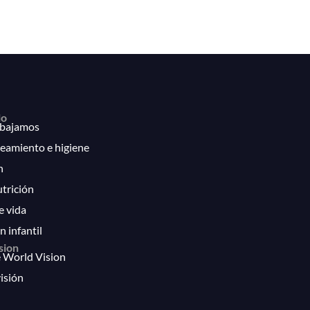
lo
bajamos
eamiento e higiene
n
utrición
e vida
n infantil
sion
 World Vision
isión