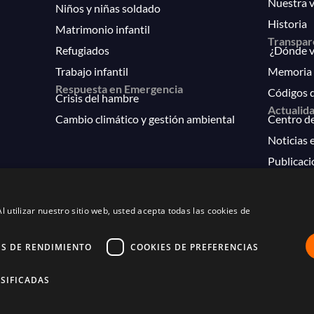
Nuestra v
Niños y niñas soldado
Historia
Matrimonio infantil
Transpar
Refugiados
¿Dónde va
Trabajo infantil
Memoria 
Respuesta en Emergencia
Códigos 
Crisis del hambre
Actualid
Cambio climático y gestión ambiental
Centro d
Noticias e
Publicaci
FAQs
l utilizar nuestro sitio web, usted acepta todas las cookies de
ES DE RENDIMIENTO
COOKIES DE PREFERENCIAS
os derechos. Inscritos en el protectorado de fundaciones con nú
Política de privacidad
SIFICADAS