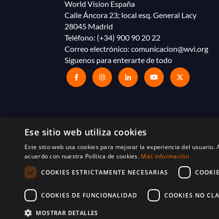
World Vision España
Calle Áncora 23; local esq. General Lacy
28045 Madrid
Teléfono:
(+34) 900 90 20 22
Correo electrónico:
comunicacion@wvi.org
Síguenos para enterarte de todo
Ese sitio web utiliza cookies
Este sitio web usa cookies para mejorar la experiencia del usuario. A
acuerdo con nuestra Política de cookies.
Más información
COOKIES ESTRICTAMENTE NECESARIAS
COOKI
© 2025 World Vision España. Reservados todos l
Términos y condiciones
Política de cookies
COOKIES DE FUNCIONALIDAD
COOKIES NO CLA
MOSTRAR DETALLES