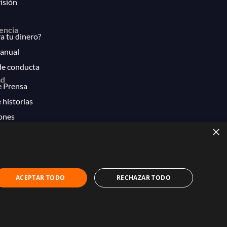
isión
encia
 tu dinero?
anual
de conducta
ad
e Prensa
 historias
ones
×
ACEPTAR TODO
RECHAZAR TODO
mero 28-1214