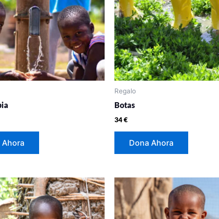
Regalo
pia
Botas
34
€
 Ahora
Dona Ahora