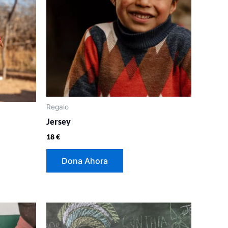
Regalo
Jersey
18
€
Dona Ahora