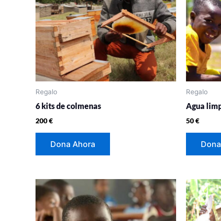
Regalo
Regalo
6 kits de colmenas
Agua lim
200
€
50
€
Dona Ahora
Dona