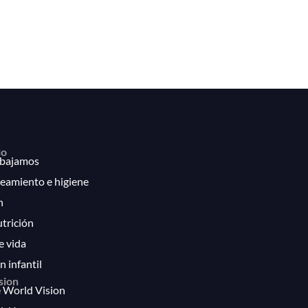
lo
bajamos
eamiento e higiene
n
utrición
e vida
n infantil
sion
 World Vision