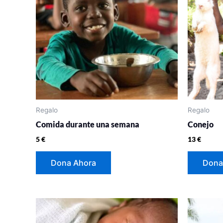
Regalo
Regalo
Comida durante una semana
Conejo
5
€
13
€
Dona Ahora
Dona