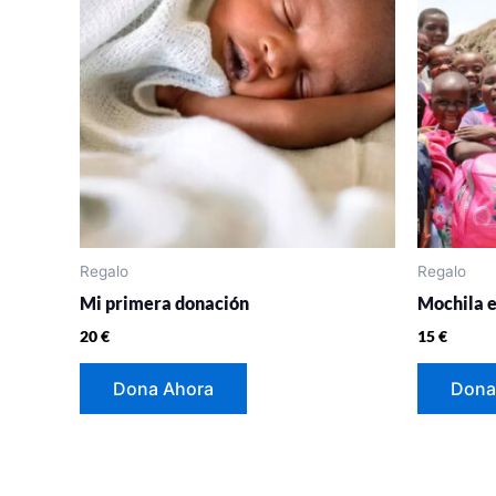
Regalo
Regalo
Mi primera donación
Mochila e
20
€
15
€
Dona Ahora
Dona