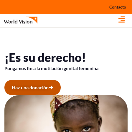
Ir
Contacto
al
contenido
¡Es su derecho!
Pongamos fin a la mutilación genital femenina
Haz una donación