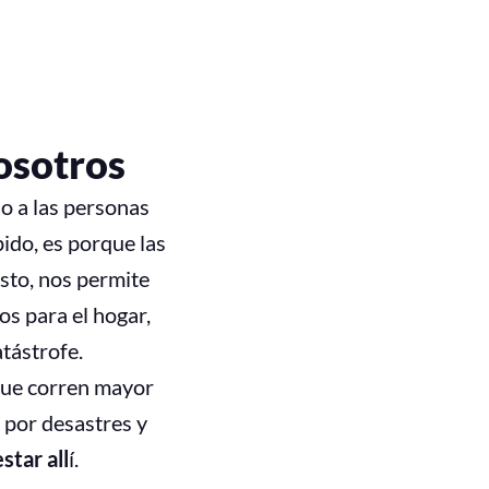
osotros
o a las personas
ido, es porque las
sto, nos permite
os para el hogar,
atástrofe.
que corren mayor
 por desastres y
tar all
í.