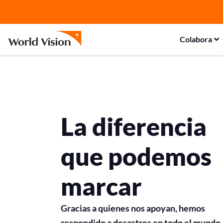
Ir
al
contenido
Colabora
La diferencia
que podemos
marcar
Gracias a quienes nos apoyan, hemos
respondido a desastres en todo el mundo