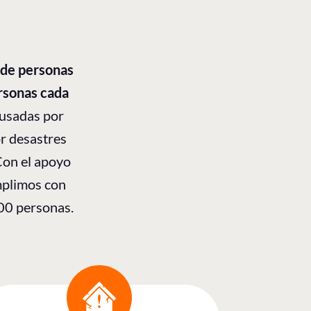
 de personas
rsonas cada
ausadas por
r desastres
Con el apoyo
mplimos con
00 personas.