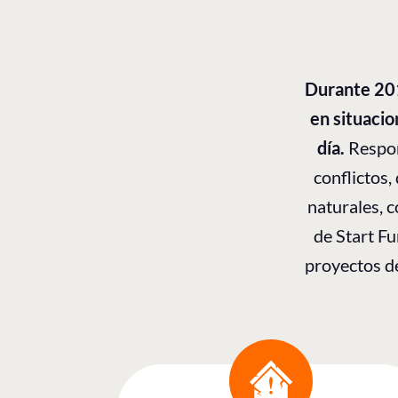
Durante 201
en situaci
día.
Respon
conflictos
naturales, 
de Start F
proyectos d