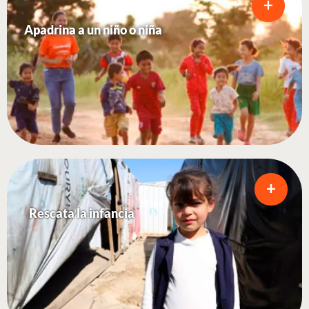
+
Apadrina a un niño o niña
+
Rescata la infancia