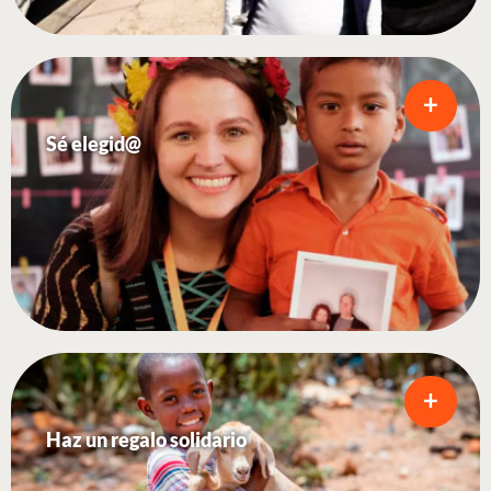
+
Sé elegid@
+
Haz un regalo solidario