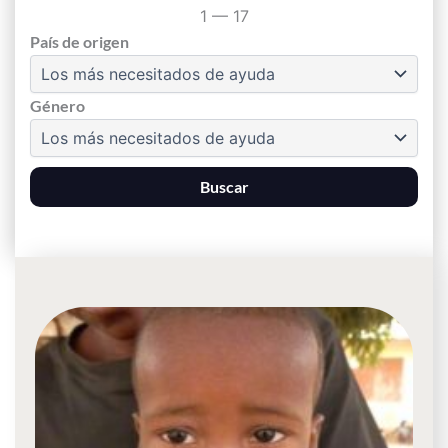
1
—
17
País de origen
Género
Buscar