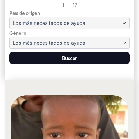
1
—
17
País de origen
Género
Buscar