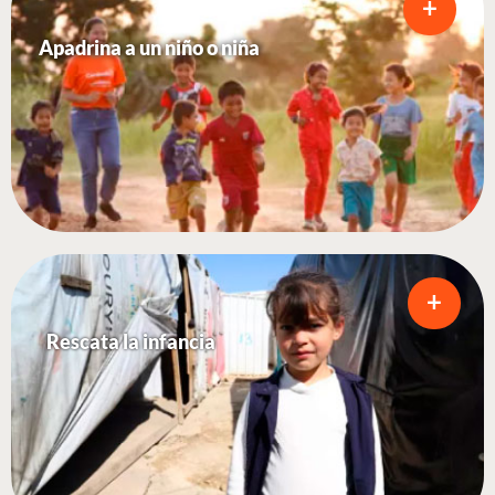
+
Apadrina a un niño o niña
+
Rescata la infancia