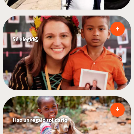
+
Sé elegid@
+
Haz un regalo solidario