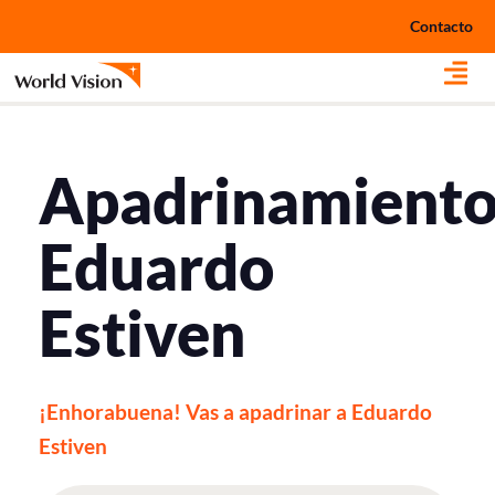
Ir
Contacto
al
contenido
Apadrinamient
Eduardo
Estiven
¡Enhorabuena! Vas a apadrinar a Eduardo
Estiven