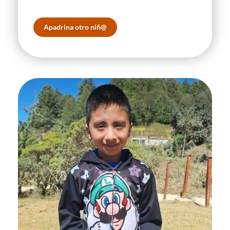
Apadrina otro niñ@