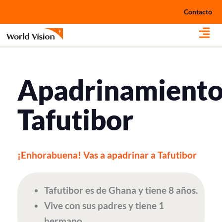
Ir
Contacto
al
contenido
Apadrinamient
Tafutibor
¡Enhorabuena! Vas a apadrinar a Tafutibor
Tafutibor es de Ghana y tiene 8 años.
Vive con sus padres y tiene 1
hermano.