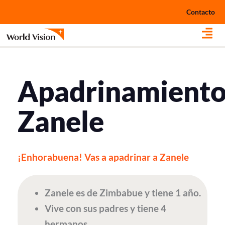
Ir
Contacto
al
contenido
Apadrinamient
Zanele
¡Enhorabuena! Vas a apadrinar a Zanele
Zanele es de Zimbabue y tiene 1 año.
Vive con sus padres y tiene 4
hermanos.