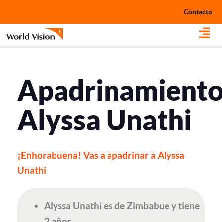
Ir
Contacto
al
contenido
Apadrinamient
Alyssa Unathi
¡Enhorabuena! Vas a apadrinar a Alyssa
Unathi
Alyssa Unathi es de Zimbabue y tiene
2 años.