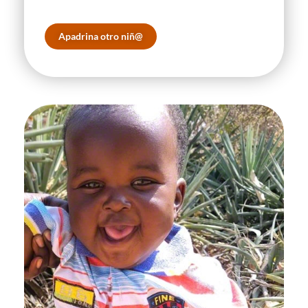
Apadrina otro niñ@