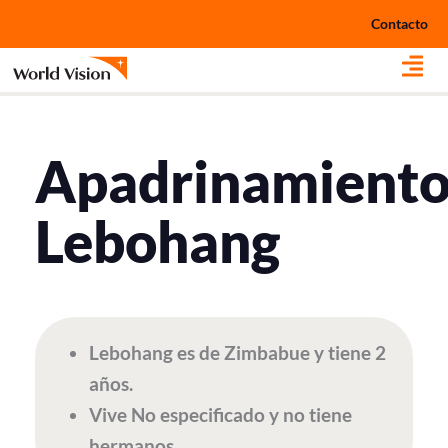
Ir
Contacto
al
contenido
Apadrinamient
Lebohang
Lebohang es de Zimbabue y tiene 2
años.
Vive No especificado y no tiene
hermanos.