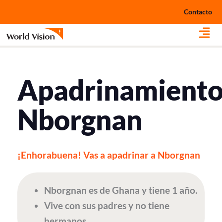
Ir
Contacto
al
contenido
Apadrinamient
Nborgnan
¡Enhorabuena! Vas a apadrinar a Nborgnan
Nborgnan es de Ghana y tiene 1 año.
Vive con sus padres y no tiene
hermanos.