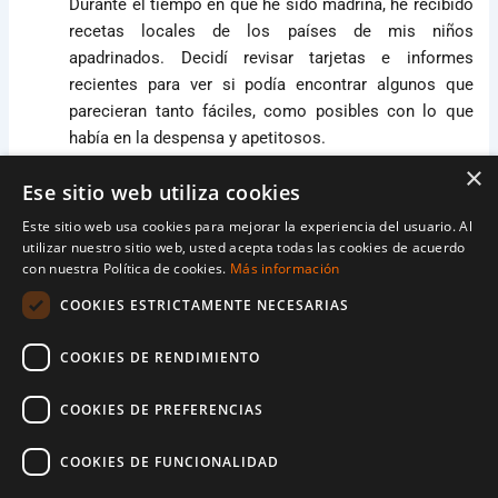
Durante el tiempo en que he sido madrina, he recibido
recetas locales de los países de mis niños
apadrinados. Decidí revisar tarjetas e informes
recientes para ver si podía encontrar algunos que
parecieran tanto fáciles, como posibles con lo que
había en la despensa y apetitosos.
×
Ese sitio web utiliza cookies
Puedes recibir algunos de estas, y más, directamente
en tu correo simplemente dejándolo
aquí para recibir
Este sitio web usa cookies para mejorar la experiencia del usuario. Al
recetas gratuitas.
utilizar nuestro sitio web, usted acepta todas las cookies de acuerdo
con nuestra Política de cookies.
Más información
Mientras tanto, aquí hay una guía de mi aventura
COOKIES ESTRICTAMENTE NECESARIAS
culinaria gracias a mis niños apadrinados.
COOKIES DE RENDIMIENTO
COOKIES DE PREFERENCIAS
1. “Buzz” – Albóndigas al vapor tradicionales de
COOKIES DE FUNCIONALIDAD
Mongolia