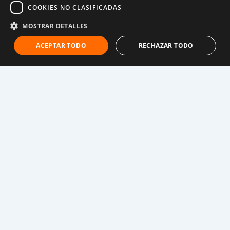
Nota del chef:
5 estrellas. Sorprendentemente
COOKIES NO CLASIFICADAS
relajantes de hacer.
MOSTRAR DETALLES
Ingredientes:
ACEPTAR TODO
RECHAZAR TODO
Para la masa:
250g de harina
150ml de agua tibia
Una pizca de sal
Para el relleno:
300g de ternera o cordero picada (la ternera es
más común)
½ cebolla picada
1 diente de ajo
Sal y pimienta al gusto
Elaboración: