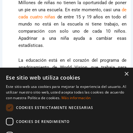
Millones de niñas no tienen la oportunidad de poner
un pie en una escuela. En este momento, casi una
de
cada cuatro niñas
de entre 15 y 19 años en todo el
mundo no está en la escuela ni tiene trabajo, en
comparación con solo uno de cada 10 niños.
Apadrinar a una niña ayuda a cambiar esas
estadísticas.
La educación está en el corazón del programa de
apadrinamiento de World Vision, que trabaja para
×
derribar las barreras que impiden que las niñas
Ese sitio web utiliza cookies
ingresen a la escuela. Los beneficios de educar a una
Este sitio web usa cookies para mejorar la experiencia del usuario. Al
niña van mucho más allá del aula: por cada año de
utilizar nuestro sitio web, usted acepta todas las cookies de acuerdo
educación primaria que recibe una niña, puede
con nuestra Política de cookies.
Más información
aumentar sus
ingresos futuros hasta en un
20
%
. Y si
COOKIES ESTRICTAMENTE NECESARIAS
continúa hasta la escuela secundaria, los beneficios
son aún mayores, ya que su salario potencial
COOKIES DE RENDIMIENTO
aumenta hasta en un 25 % cada año.