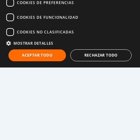
COOKIES DE PREFERENCIAS
Aún mejor, el apadrinamiento infantil también
funciona con toda la comunidad. Desde familias
COOKIES DE FUNCIONALIDAD
hasta líderes tradicionales y gobiernos, promovemos
el poder transformador de la educación para ayudar a
COOKIES NO CLASIFICADAS
las niñas a permanecer en la escuela, construyendo
MOSTRAR DETALLES
un mundo más equitativo y, al mismo tiempo,
rompiendo el ciclo de la pobreza.
ACEPTAR TODO
RECHAZAR TODO
2. El apadrinamiento reduce la violencia contra las
niñas
La violencia contra las mujeres y las niñas azota
todos los rincones del mundo y adopta muchas
formas, desde la violencia de pareja y la explotación
sexual hasta la violación y el acoso. Y aunque el