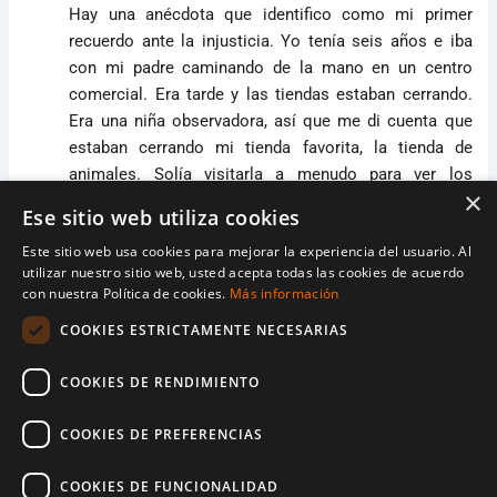
Hay una anécdota que identifico como mi primer
recuerdo ante la injusticia. Yo tenía seis años e iba
con mi padre caminando de la mano en un centro
comercial. Era tarde y las tiendas estaban cerrando.
Era una niña observadora, así que me di cuenta que
estaban cerrando mi tienda favorita, la tienda de
animales. Solía visitarla a menudo para ver los
×
cachorritos de perro, gato, los pájaros y peces, etc.
Ese sitio web utiliza cookies
Este sitio web usa cookies para mejorar la experiencia del usuario. Al
Estaban cerrando la tienda, y me di cuenta, por
utilizar nuestro sitio web, usted acepta todas las cookies de acuerdo
primera vez, que los animales se quedaban
con nuestra Política de cookies.
Más información
encerrados y a oscuras, estaban atrapados y sin
COOKIES ESTRICTAMENTE NECESARIAS
poder salir…vivían ahí. Recuerdo sentir que eso era
triste, encontré en mí una sensación de injusticia y de
COOKIES DE RENDIMIENTO
crueldad. Así que miré a mi padre y le dije muy
convencida «papá, cuando sea mayor voy a dedicarme
COOKIES DE PREFERENCIAS
a ir por todas las tiendas de animales que existen y
romper todas esas jaulas de cristal, para que estos
COOKIES DE FUNCIONALIDAD
animalitos sean libres».