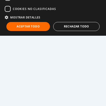
COOKIES NO CLASIFICADAS
Por supuesto, a esa edad, no podía imaginar el tipo de
problemas e injusticias sociales que hay en el mundo.
MOSTRAR DETALLES
Esa fue la realidad más injusta que había presenciado
ACEPTAR TODO
RECHAZAR TODO
hasta entonces.
Años después, comencé a conocer de las muchas
injusticias existentes, y entre ellas, supe de la trata de
personas. Al saber que existen personas que están
siendo compradas, vendidas y explotadas, atrapadas
sin poder salir, decidí que quería dedicar mi vida a
trabajar para que les sea devuelta su libertad y
encuentren justicia.
¿Qué significa para ti “ser activista”? ¿Crees que
cualquiera puede serlo?
Me identifico como activista porque de manera
implícita incluye la palabra “acción”. Hay tantas