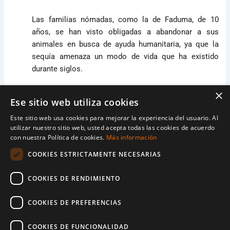
Las familias nómadas, como la de Faduma, de 10
años, se han visto obligadas a abandonar a sus
animales en busca de ayuda humanitaria, ya que la
sequía amenaza un modo de vida que ha existido
durante siglos.
×
Faduma no recuerda mucho de su vida antes de los
Ese sitio web utiliza cookies
camiones cisterna, pero sí cómo era estar sedienta
Este sitio web usa cookies para mejorar la experiencia del usuario. Al
todo el día.
utilizar nuestro sitio web, usted acepta todas las cookies de acuerdo
con nuestra Política de cookies.
Más información
«No recuerdo mucho, pero recuerdo una vez que
COOKIES ESTRICTAMENTE NECESARIAS
estaba con las cabras y no podía encontrar ningún
sitio donde conseguir agua», dice.
COOKIES DE RENDIMIENTO
Faduma espera el momento de recibir agua junto a su
COOKIES DE PREFERENCIAS
mejor amiga. Sus padres la dejaron con su abuela y
abandonaron a sus animales para intentar encontrar
COOKIES DE FUNCIONALIDAD