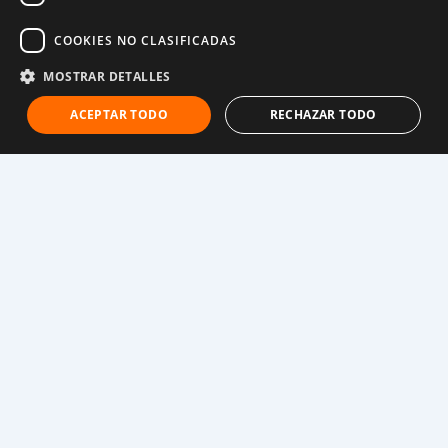
trabajo en la ciudad de Burco.
COOKIES NO CLASIFICADAS
La interminable sequía les ha impedido mantenerse a
sí mismos y a Faduma.
MOSTRAR DETALLES
ACEPTAR TODO
RECHAZAR TODO
Esto no es infancia. Esto es el cambio climático.
La sequía ha marcado la vida de Faduma, separándola
de sus padres y haciendo que se preocupe por la
procedencia de su próxima comida, algo en lo que
ningún niño debería pensar.
«La sequía nos ha afectado mucho», explica Faduma.
Tradicionalmente, las familias nómadas como la de
Faduma se desplazaban de un lugar a otro con sus
animales, en función de dónde creciera la hierba.
Ahora Faduma y su abuela viven en un refugio lo más
cerca posible del lugar donde se suministra agua.