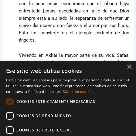
con la peor crisis económica que el Líbano haya
enfrentado jamás, escudadas en la fe de que Dios
siempre está a su lado, la esperanza de enfrentar un
nuevo día incierto con fuerza y el amor por sus hijos.
Esto los convierte en el ejemplo perfecto de los
ángeles.
Viviendo en Akkar la mayor parte de su vida, Safaa,
madre de cinco hijos que recientemente ha perdido a
×
su hija por una enfermedad crónica, sobrevive un día a
Ese sitio web utiliza cookies
día. Gracias al programa de apadrinamiento infantil de
Este sitio web usa cookies para mejorar la experiencia del usuario. Al
World Vision, Safaa y su familia reciben paquetes de
utilizar nuestro sitio web, usted acepta todas las cookies de acuerdo
alimentos que alivian una pequeña carga de los
con nuestra Política de cookies.
Más información
hombros de esta madre.
COOKIES ESTRICTAMENTE NECESARIAS
Pero ¿qué pasa con las otras necesidades, gastos y
COOKIES DE RENDIMIENTO
alimentos necesarios que sus hijos necesitan para
crecer adecuadamente?
COOKIES DE PREFERENCIAS