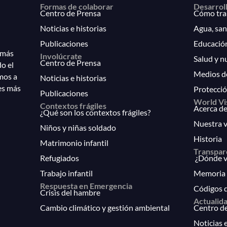
Formas de colaborar
Desarrol
Centro de Prensa
Cómo tra
Noticias e historias
Agua, san
Publicaciones
Educació
 más
Involúcrate
Salud y n
Centro de Prensa
do el
Medios d
mos a
Noticias e historias
es más
Protecció
Publicaciones
World Vi
Contextos frágiles
Acerca de
¿Qué son los contextos frágiles?
Nuestra v
Niños y niñas soldado
Historia
Matrimonio infantil
Transpar
Refugiados
¿Dónde va
Trabajo infantil
Memoria 
Respuesta en Emergencia
Códigos 
Crisis del hambre
Actualid
Cambio climático y gestión ambiental
Centro d
Noticias e