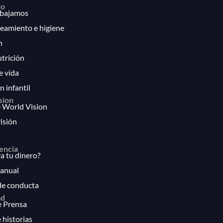
lo
bajamos
eamiento e higiene
n
utrición
e vida
n infantil
sion
 World Vision
isión
encia
 tu dinero?
anual
de conducta
ad
e Prensa
 historias