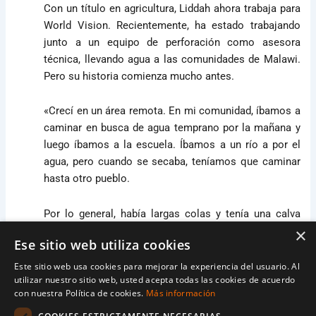
Con un título en agricultura, Liddah ahora trabaja para
World Vision. Recientemente, ha estado trabajando
junto a un equipo de perforación como asesora
técnica, llevando agua a las comunidades de Malawi.
Pero su historia comienza mucho antes.
«Crecí en un área remota. En mi comunidad, íbamos a
caminar en busca de agua temprano por la mañana y
luego íbamos a la escuela. Íbamos a un río a por el
agua, pero cuando se secaba, teníamos que caminar
hasta otro pueblo.
Por lo general, había largas colas y tenía una calva
permanente en la parte superior de la cabeza desde
×
Ese sitio web utiliza cookies
donde solía apoyar mi cubo.
Este sitio web usa cookies para mejorar la experiencia del usuario. Al
utilizar nuestro sitio web, usted acepta todas las cookies de acuerdo
Empecé a recolectar agua a los cuatro años. Soy la
con nuestra Política de cookies.
Más información
primogénita de nuestra familia, por lo que mi madre